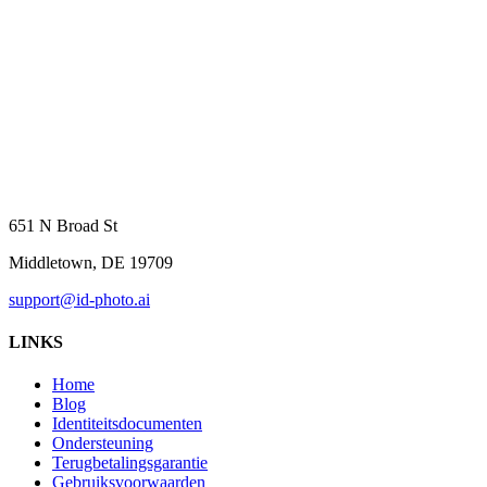
651 N Broad St
Middletown, DE 19709
support@id-photo.ai
LINKS
Home
Blog
Identiteitsdocumenten
Ondersteuning
Terugbetalingsgarantie
Gebruiksvoorwaarden