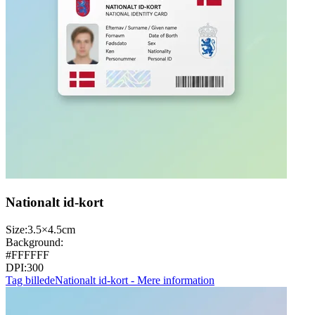
Nationalt id‑kort
Size:
3.5×4.5cm
Background:
#FFFFFF
DPI:
300
Tag billede
Nationalt id‑kort - Mere information