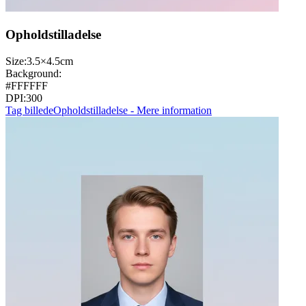
Opholdstilladelse
Size:
3.5×4.5cm
Background:
#FFFFFF
DPI:
300
Tag billede
Opholdstilladelse - Mere information