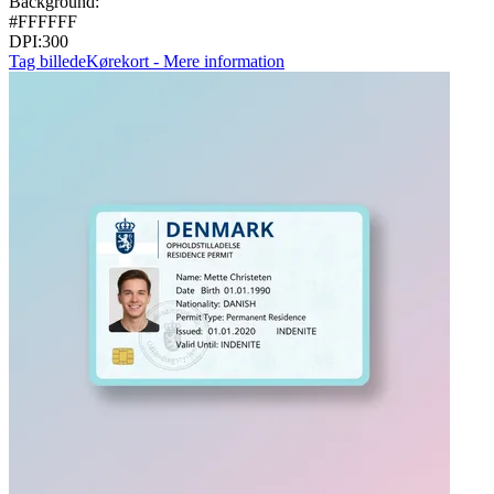
Background:
#FFFFFF
DPI:
300
Tag billede
Kørekort - Mere information