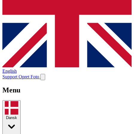
English
Support
Opret Foto
Menu
Dansk