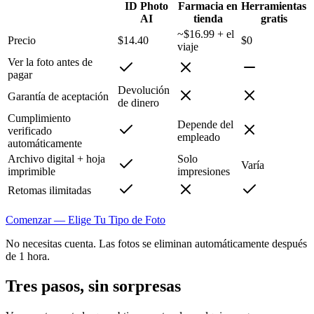
ID Photo
Farmacia en
Herramientas
AI
tienda
gratis
~$16.99 + el
Precio
$14.40
$0
viaje
Ver la foto antes de
pagar
Devolución
Garantía de aceptación
de dinero
Cumplimiento
Depende del
verificado
empleado
automáticamente
Archivo digital + hoja
Solo
Varía
imprimible
impresiones
Retomas ilimitadas
Comenzar — Elige Tu Tipo de Foto
No necesitas cuenta. Las fotos se eliminan automáticamente después
de 1 hora.
Tres pasos, sin sorpresas