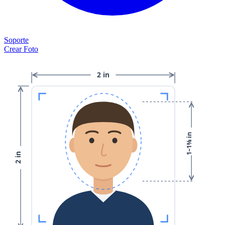
Soporte
Crear Foto
2 in
1–1⅜ in
2 in