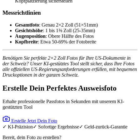
Kopfplatzierung sicherstellen
Messrichtlinien
Gesamtfoto
: Genau 2×2 Zoll (51×51mm)
Gesichtshöhe
: 1 bis 1⅜ Zoll (25-35mm)
Augenposition
: Obere Hälfte des Fotos
Kopfbreite
: Etwa 50-69% der Fotobreite
Benötigen Sie perfekte 2×2 Zoll Fotos für Ihre US-Dokumente in
der Schweiz? Unser KI-gestütztes Tool stellt sicher, dass Ihre Fotos
alle offiziellen US-Regierungsanforderungen erfüllen, mit bequemen
Druckoptionen in der ganzen Schweiz.
Erstelle Dein Perfektes Ausweisfoto
Erhalte professionelle Passfotos in Sekunden mit unserem KI-
gestützten Tool
Erstelle Jetzt Dein Foto
✓ KI-Präzision
✓ Sofortige Ergebnisse
✓ Geld-zurück-Garantie
Bereit, dein Foto zu erstellen?