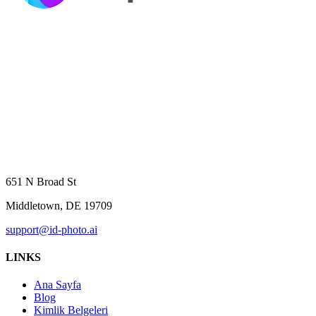
651 N Broad St
Middletown, DE 19709
support@id-photo.ai
LINKS
Ana Sayfa
Blog
Kimlik Belgeleri