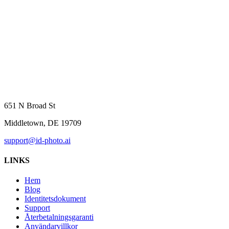
651 N Broad St
Middletown, DE 19709
support@id-photo.ai
LINKS
Hem
Blog
Identitetsdokument
Support
Återbetalningsgaranti
Användarvillkor