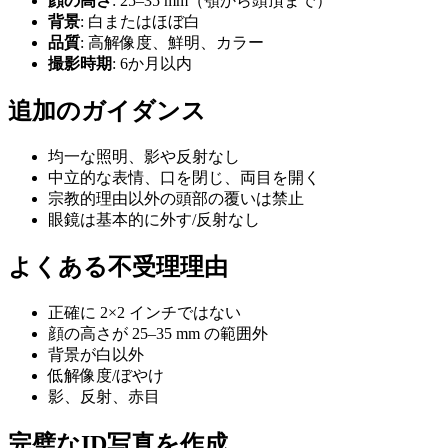
顔の高さ
: 25–35 mm（顎から頭頂まで）
背景
: 白またはほぼ白
品質
: 高解像度、鮮明、カラー
撮影時期
: 6か月以内
追加のガイダンス
均一な照明、影や反射なし
中立的な表情、口を閉じ、両目を開く
宗教的理由以外の頭部の覆いは禁止
眼鏡は基本的に外す/反射なし
よくある不受理理由
正確に 2×2 インチではない
顔の高さが 25–35 mm の範囲外
背景が白以外
低解像度/ぼやけ
影、反射、赤目
完璧なID写真を作成