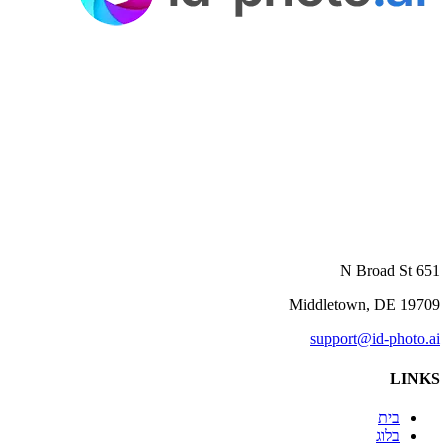
651 N Broad St
Middletown, DE 19709
support@id-photo.ai
LINKS
בית
בלוג