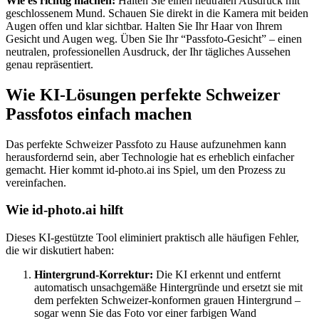
Wie es richtig machen:
Halten Sie einen neutralen Ausdruck mit
geschlossenem Mund. Schauen Sie direkt in die Kamera mit beiden
Augen offen und klar sichtbar. Halten Sie Ihr Haar von Ihrem
Gesicht und Augen weg. Üben Sie Ihr “Passfoto-Gesicht” – einen
neutralen, professionellen Ausdruck, der Ihr tägliches Aussehen
genau repräsentiert.
Wie KI-Lösungen perfekte Schweizer
Passfotos einfach machen
Das perfekte Schweizer Passfoto zu Hause aufzunehmen kann
herausfordernd sein, aber Technologie hat es erheblich einfacher
gemacht. Hier kommt id-photo.ai ins Spiel, um den Prozess zu
vereinfachen.
Wie id-photo.ai hilft
Dieses KI-gestützte Tool eliminiert praktisch alle häufigen Fehler,
die wir diskutiert haben:
Hintergrund-Korrektur:
Die KI erkennt und entfernt
automatisch unsachgemäße Hintergründe und ersetzt sie mit
dem perfekten Schweizer-konformen grauen Hintergrund –
sogar wenn Sie das Foto vor einer farbigen Wand